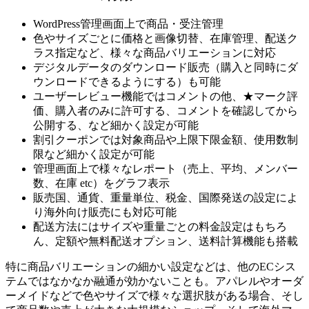
WordPress管理画面上で商品・受注管理
色やサイズごとに価格と画像切替、在庫管理、配送ク
ラス指定など、様々な商品バリエーションに対応
デジタルデータのダウンロード販売（購入と同時にダ
ウンロードできるようにする）も可能
ユーザーレビュー機能ではコメントの他、★マーク評
価、購入者のみに許可する、コメントを確認してから
公開する、など細かく設定が可能
割引クーポンでは対象商品や上限下限金額、使用数制
限など細かく設定が可能
管理画面上で様々なレポート（売上、平均、メンバー
数、在庫 etc）をグラフ表示
販売国、通貨、重量単位、税金、国際発送の設定によ
り海外向け販売にも対応可能
配送方法にはサイズや重量ごとの料金設定はもちろ
ん、定額や無料配送オプション、送料計算機能も搭載
特に商品バリエーションの細かい設定などは、他のECシス
テムではなかなか融通が効かないことも。アパレルやオーダ
ーメイドなどで色やサイズで様々な選択肢がある場合、そし