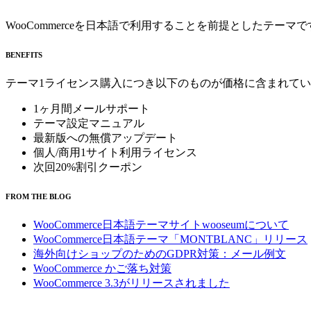
WooCommerceを日本語で利用することを前提としたテ
BENEFITS
テーマ1ライセンス購入につき以下のものが価格に含まれて
1ヶ月間メールサポート
テーマ設定マニュアル
最新版への無償アップデート
個人/商用1サイト利用ライセンス
次回20%割引クーポン
FROM THE BLOG
WooCommerce日本語テーマサイトwooseumについて
WooCommerce日本語テーマ「MONTBLANC」リリース
海外向けショップのためのGDPR対策：メール例文
WooCommerce かご落ち対策
WooCommerce 3.3がリリースされました